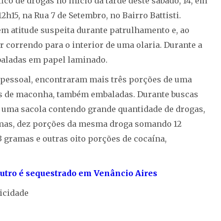
ico de drogas no início da tarde deste sábado, 14, em
2h15, na Rua 7 de Setembro, no Bairro Battisti.
em atitude suspeita durante patrulhamento e, ao
r correndo para o interior de uma olaria. Durante a
baladas em papel laminado.
a pessoal, encontraram mais três porções de uma
es de maconha, também embaladas. Durante buscas
da uma sacola contendo grande quantidade de drogas,
amas, dez porções da mesma droga somando 12
 gramas e outras oito porções de cocaína,
tro é sequestrado em Venâncio Aires
icidade