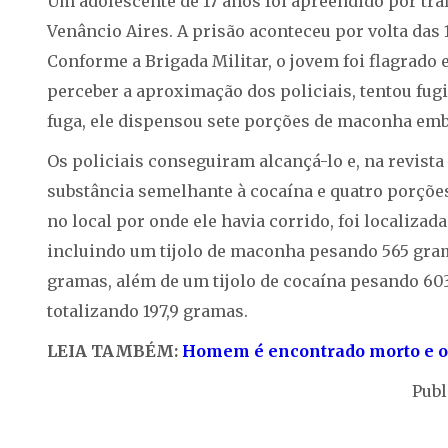
Um adolescente de 17 anos foi apreendido por tráf
Venâncio Aires. A prisão aconteceu por volta das 1
Conforme a Brigada Militar, o jovem foi flagrado 
perceber a aproximação dos policiais, tentou fugi
fuga, ele dispensou sete porções de maconha em
Os policiais conseguiram alcançá-lo e, na revist
substância semelhante à cocaína e quatro porçõ
no local por onde ele havia corrido, foi localiza
incluindo um tijolo de maconha pesando 565 gr
gramas, além de um tijolo de cocaína pesando 603
totalizando 197,9 gramas.
LEIA TAMBÉM:
Homem é encontrado morto e ou
Publ