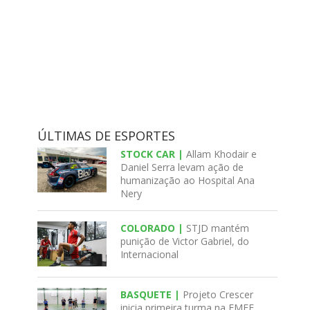
ÚLTIMAS DE ESPORTES
STOCK CAR |
Allam Khodair e
Daniel Serra levam ação de
humanização ao Hospital Ana
Nery
COLORADO |
STJD mantém
punição de Victor Gabriel, do
Internacional
BASQUETE |
Projeto Crescer
inicia primeira turma na EMEF