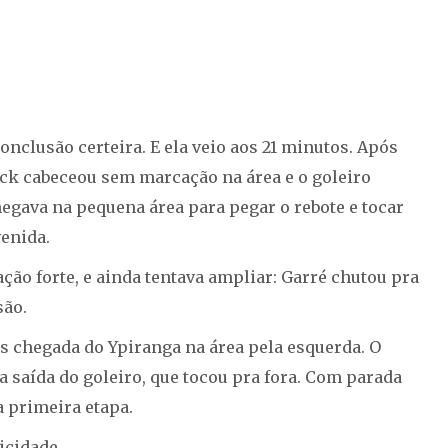
conclusão certeira. E ela veio aos 21 minutos. Após
eck cabeceou sem marcação na área e o goleiro
egava na pequena área para pegar o rebote e tocar
venida.
ão forte, e ainda tentava ampliar: Garré chutou pra
são.
ós chegada do Ypiranga na área pela esquerda. O
na saída do goleiro, que tocou pra fora. Com parada
a primeira etapa.
icidade