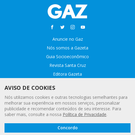
Anuncie no Gaz
Nós somos a Gazeta
Guia Socioeconômico
Revista Santa Cruz
Editora Gazeta
Sobre o GAZ
AVISO DE COOKIES
Fale conosco
Nós utilizamos cookies e outras tecnologias semelhantes para
Webmail
melhorar sua experiência em nossos serviços, personalizar
publicidade e recomendar conteúdos de seu interesse. Para
Assinatura Premiada
saber mais, consulte a nossa
Política de Privacidade
.
Leia a
© 2020 - 2021 Gazeta |
Política Geral de Privacidade e Proteção
Concordo
Gazeta
de Dados Pessoais
Digital