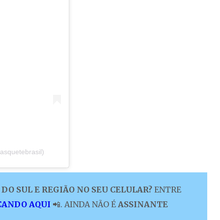
asquetebrasil)
DO SUL E REGIÃO NO SEU CELULAR?
ENTRE
CANDO AQUI
📲. AINDA NÃO É
ASSINANTE