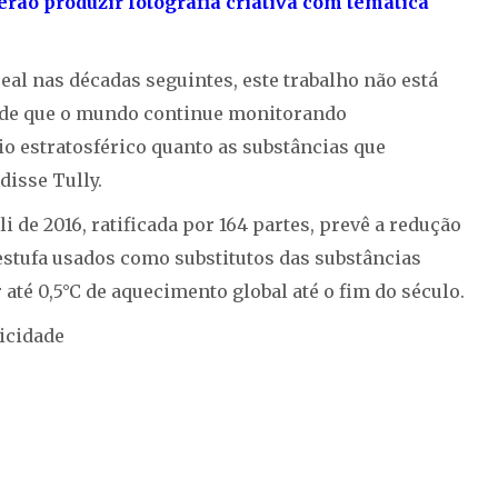
rão produzir fotografia criativa com temática
al nas décadas seguintes, este trabalho não está
l de que o mundo continue monitorando
o estratosférico quanto as substâncias que
disse Tully.
 de 2016, ratificada por 164 partes, prevê a redução
 estufa usados como substitutos das substâncias
até 0,5°C de aquecimento global até o fim do século.
icidade