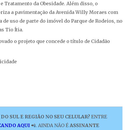
 e Tratamento da Obesidade. Além disso, o
toriza a pavimentação da Avenida Willy Moraes com
a de uso de parte do imóvel do Parque de Rodeios, no
 Tio Ítia.
rovado o projeto que concede o título de Cidadão
icidade
DO SUL E REGIÃO NO SEU CELULAR?
ENTRE
CANDO AQUI
📲. AINDA NÃO É
ASSINANTE