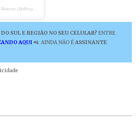
Um post compartilhado por Departamento de Futebol Monte Alverne (@dfma.montealverne)
DO SUL E REGIÃO NO SEU CELULAR?
ENTRE
CANDO AQUI
📲. AINDA NÃO É
ASSINANTE
icidade