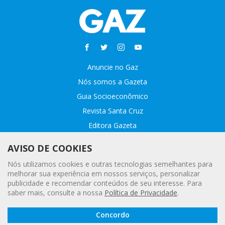
Anuncie no Gaz
Nós somos a Gazeta
Guia Socioeconômico
Revista Santa Cruz
Editora Gazeta
Sobre o GAZ
AVISO DE COOKIES
Fale conosco
Nós utilizamos cookies e outras tecnologias semelhantes para
Webmail
melhorar sua experiência em nossos serviços, personalizar
publicidade e recomendar conteúdos de seu interesse. Para
Assinatura Premiada
saber mais, consulte a nossa
Política de Privacidade
.
Leia a
© 2020 - 2021 Gazeta |
Política Geral de Privacidade e Proteção
Concordo
Gazeta
Digital
de Dados Pessoais