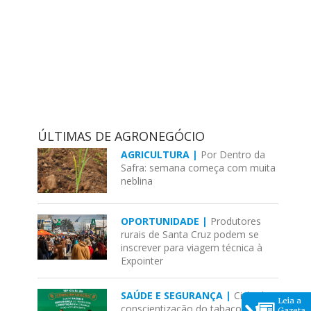
ÚLTIMAS DE AGRONEGÓCIO
AGRICULTURA |
Por Dentro da
Safra: semana começa com muita
neblina
OPORTUNIDADE |
Produtores
rurais de Santa Cruz podem se
inscrever para viagem técnica à
Expointer
SAÚDE E SEGURANÇA |
Ciclo de
Leia a
conscientização do tabaco chega
Gazeta