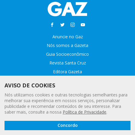
Anuncie no Gaz
Nós somos a Gazeta
Guia Socioeconômico
Revista Santa Cruz
Editora Gazeta
Sobre o GAZ
AVISO DE COOKIES
Fale conosco
Nós utilizamos cookies e outras tecnologias semelhantes para
Webmail
melhorar sua experiência em nossos serviços, personalizar
publicidade e recomendar conteúdos de seu interesse. Para
Assinatura Premiada
saber mais, consulte a nossa
Política de Privacidade
.
Leia a
© 2020 - 2021 Gazeta |
Política Geral de Privacidade e Proteção
Concordo
Gazeta
Digital
de Dados Pessoais