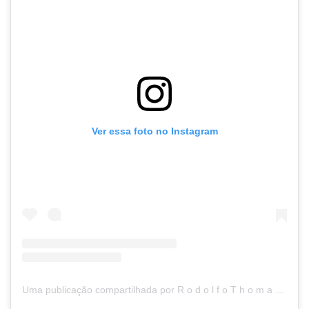
Ver essa foto no Instagram
Uma publicação compartilhada por R o d o l f o T h o m a s (@coach_rodolfothomas)