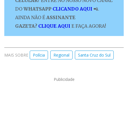
CELULAR?
ENTRE NO NOSSO NOVO CANAL
DO
WHATSAPP
CLICANDO AQUI
📲.
AINDA NÃO É
ASSINANTE
GAZETA?
CLIQUE AQUI
E FAÇA AGORA!
MAIS SOBRE
Polícia
Regional
Santa Cruz do Sul
Publicidade