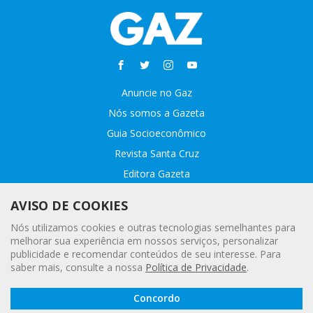
Anuncie no Gaz
Nós somos a Gazeta
Guia Socioeconômico
Revista Santa Cruz
Editora Gazeta
Sobre o GAZ
AVISO DE COOKIES
Fale conosco
Nós utilizamos cookies e outras tecnologias semelhantes para
Webmail
melhorar sua experiência em nossos serviços, personalizar
publicidade e recomendar conteúdos de seu interesse. Para
Assinatura Premiada
saber mais, consulte a nossa
Política de Privacidade
.
Leia a
© 2020 - 2021 Gazeta |
Política Geral de Privacidade e Proteção
Concordo
Gazeta
Digital
de Dados Pessoais