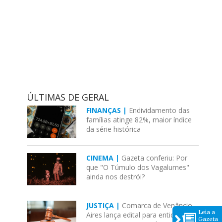
ÚLTIMAS DE GERAL
FINANÇAS |
Endividamento das
famílias atinge 82%, maior índice
da série histórica
CINEMA |
Gazeta conferiu: Por
que "O Túmulo dos Vagalumes"
ainda nos destrói?
JUSTIÇA |
Comarca de Venâncio
Leia a
Aires lança edital para entidades
Gazeta