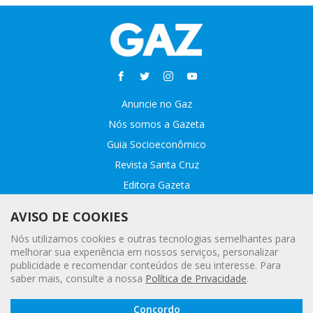
Anuncie no Gaz
Nós somos a Gazeta
Guia Socioeconômico
Revista Santa Cruz
Editora Gazeta
Sobre o GAZ
AVISO DE COOKIES
Fale conosco
Nós utilizamos cookies e outras tecnologias semelhantes para
Webmail
melhorar sua experiência em nossos serviços, personalizar
publicidade e recomendar conteúdos de seu interesse. Para
Assinatura Premiada
saber mais, consulte a nossa
Política de Privacidade
.
Leia a
© 2020 - 2021 Gazeta |
Política Geral de Privacidade e Proteção
Concordo
Gazeta