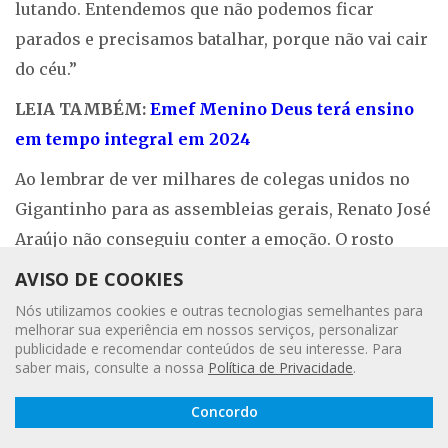
lutando. Entendemos que não podemos ficar
parados e precisamos batalhar, porque não vai cair
do céu.”
LEIA TAMBÉM:
Emef Menino Deus terá ensino
em tempo integral em 2024
Ao lembrar de ver milhares de colegas unidos no
Gigantinho para as assembleias gerais, Renato José
Araújo não conseguiu conter a emoção. O rosto
ficou vermelho enquanto as lágrimas escorriam. “É
AVISO DE COOKIES
um momento em que tu sentes que nunca mais
Nós utilizamos cookies e outras tecnologias semelhantes para
esquecerá, pois sabe que ajudou a construir uma
melhorar sua experiência em nossos serviços, personalizar
publicidade e recomendar conteúdos de seu interesse. Para
página da história de um Estado, de um País. É
saber mais, consulte a nossa
Política de Privacidade
.
emocionante lembrar”, afirma.
Leia a
Concordo
Gazeta
Digital