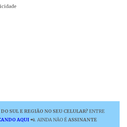
icidade
DO SUL E REGIÃO NO SEU CELULAR?
ENTRE
CANDO AQUI
📲. AINDA NÃO É
ASSINANTE