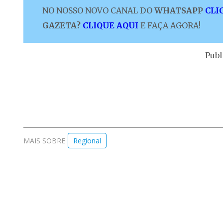
NO NOSSO NOVO CANAL DO
WHATSAPP
CLI
GAZETA?
CLIQUE AQUI
E FAÇA AGORA!
Publ
MAIS SOBRE
Regional