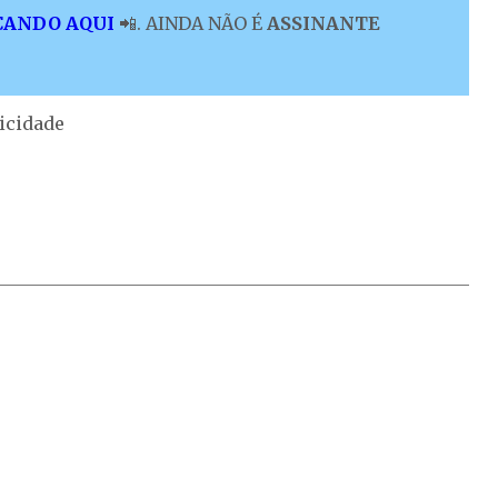
CANDO AQUI
📲. AINDA NÃO É
ASSINANTE
icidade