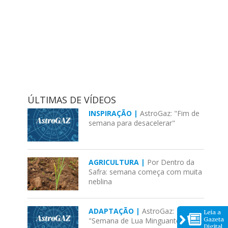
ÚLTIMAS DE VÍDEOS
INSPIRAÇÃO |
AstroGaz: "Fim de
semana para desacelerar"
AGRICULTURA |
Por Dentro da
Safra: semana começa com muita
neblina
ADAPTAÇÃO |
AstroGaz:
Leia a
Gazeta
"Semana de Lua Minguante em
Digital