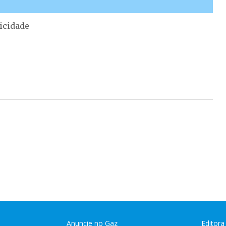
icidade
Anuncie no Gaz
Editora