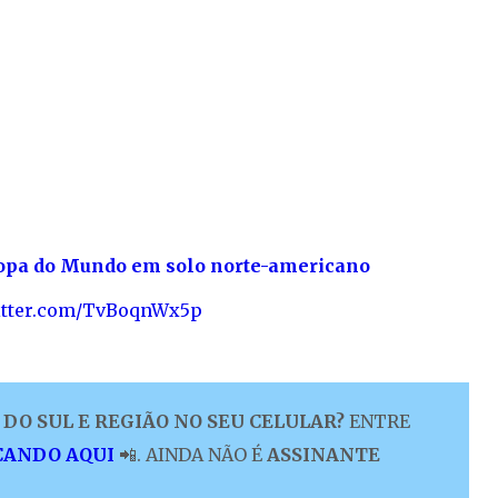
 Copa do Mundo em solo norte-americano
witter.com/TvBoqnWx5p
DO SUL E REGIÃO NO SEU CELULAR?
ENTRE
CANDO AQUI
📲. AINDA NÃO É
ASSINANTE