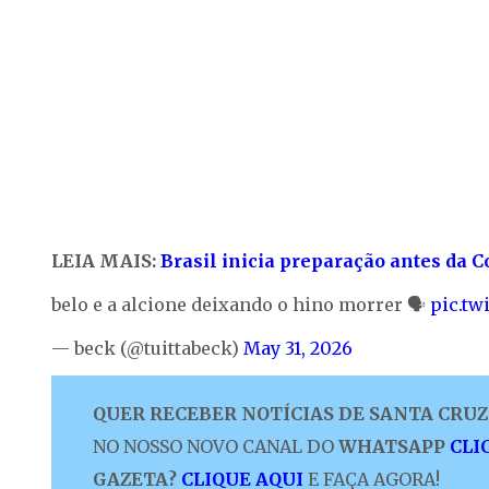
LEIA MAIS:
Brasil inicia preparação antes da
belo e a alcione deixando o hino morrer 🗣
pic.t
— beck (@tuittabeck)
May 31, 2026
QUER RECEBER NOTÍCIAS DE SANTA CRUZ 
NO NOSSO NOVO CANAL DO
WHATSAPP
CLI
GAZETA?
CLIQUE AQUI
E FAÇA AGORA!