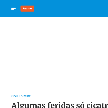
Assine
GISELE SEVERO
Algumas feridas só cica