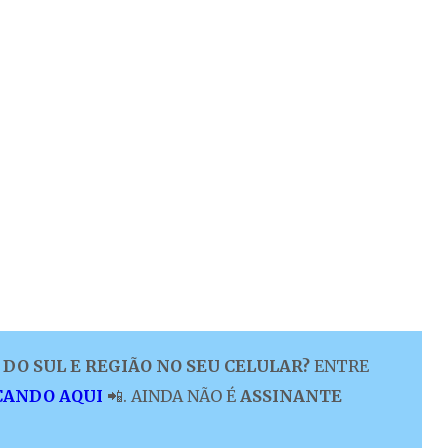
DO SUL E REGIÃO NO SEU CELULAR?
ENTRE
CANDO AQUI
📲. AINDA NÃO É
ASSINANTE