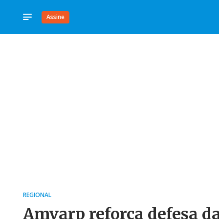
Assine
REGIONAL
Amvarp reforça defesa d