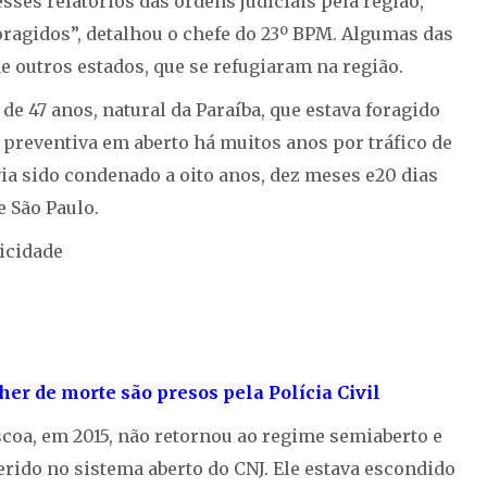
sses relatórios das ordens judiciais pela região,
ragidos”, detalhou o chefe do 23º BPM. Algumas das
e outros estados, que se refugiaram na região.
e 47 anos, natural da Paraíba, que estava foragido
 preventiva em aberto há muitos anos por tráfico de
via sido condenado a oito anos, dez meses e20 dias
e São Paulo.
icidade
er de morte são presos pela Polícia Civil
coa, em 2015, não retornou ao regime semiaberto e
erido no sistema aberto do CNJ. Ele estava escondido