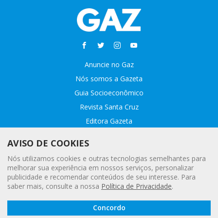
Anuncie no Gaz
Nós somos a Gazeta
Guia Socioeconômico
Revista Santa Cruz
Editora Gazeta
Sobre o GAZ
AVISO DE COOKIES
Fale conosco
Nós utilizamos cookies e outras tecnologias semelhantes para
Webmail
melhorar sua experiência em nossos serviços, personalizar
publicidade e recomendar conteúdos de seu interesse. Para
Assinatura Premiada
saber mais, consulte a nossa
Política de Privacidade
.
Leia a
© 2020 - 2021 Gazeta |
Política Geral de Privacidade e Proteção
Concordo
Gazeta
Digital
de Dados Pessoais