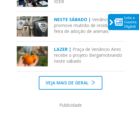
IDEB
Leia a
NESTE SÁBADO |
Venâncio Aires
Gazeta
promove mutirão de resíduos com
Digital
feira de adoção de animais
LAZER |
Praça de Venâncio Aires
recebe o projeto Bergamoteando
neste sábado
VEJA MAIS DE GERAL
Publicidade