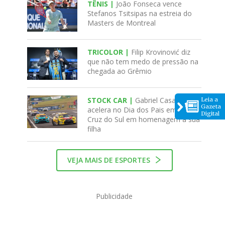
TÊNIS |
João Fonseca vence
Stefanos Tsitsipas na estreia do
Masters de Montreal
TRICOLOR |
Filip Krovinović diz
que não tem medo de pressão na
chegada ao Grêmio
STOCK CAR |
Gabriel Casagrande
Leia a
Gazeta
acelera no Dia dos Pais em Santa
Digital
Cruz do Sul em homenagem à sua
filha
VEJA MAIS DE ESPORTES
Publicidade