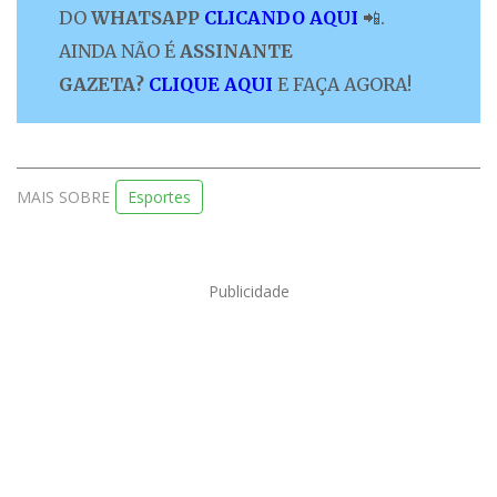
DO
WHATSAPP
CLICANDO AQUI
📲.
AINDA NÃO É
ASSINANTE
GAZETA?
CLIQUE AQUI
E FAÇA AGORA!
MAIS SOBRE
Esportes
Publicidade