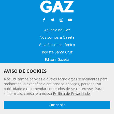
Anuncie no Gaz
Nós somos a Gazeta
Guia Socioeconômico
Revista Santa Cruz
Editora Gazeta
Sobre o GAZ
AVISO DE COOKIES
Fale conosco
Nós utilizamos cookies e outras tecnologias semelhantes para
Webmail
melhorar sua experiência em nossos serviços, personalizar
publicidade e recomendar conteúdos de seu interesse. Para
Assinatura Premiada
saber mais, consulte a nossa
Política de Privacidade
.
Leia a
© 2020 - 2021 Gazeta |
Política Geral de Privacidade e Proteção
Concordo
Gazeta
Digital
de Dados Pessoais