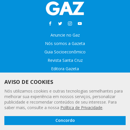
Anuncie no Gaz
Nós somos a Gazeta
Guia Socioeconômico
Revista Santa Cruz
Editora Gazeta
Sobre o GAZ
AVISO DE COOKIES
Fale conosco
Nós utilizamos cookies e outras tecnologias semelhantes para
Webmail
melhorar sua experiência em nossos serviços, personalizar
publicidade e recomendar conteúdos de seu interesse. Para
Assinatura Premiada
saber mais, consulte a nossa
Política de Privacidade
.
Leia a
© 2020 - 2021 Gazeta |
Política Geral de Privacidade e Proteção
Concordo
Gazeta
Digital
de Dados Pessoais