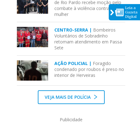
de Rio Pardo recebe moção pelo
combate à violência contra a
Leia a
Gazeta
mulher
Digital
CENTRO-SERRA |
Bombeiros
Voluntários de Sobradinho
retomam atendimento em Passa
Sete
AÇÃO POLICIAL |
Foragido
condenado por roubos é preso no
interior de Herveiras
VEJA MAIS DE POLÍCIA
Publicidade