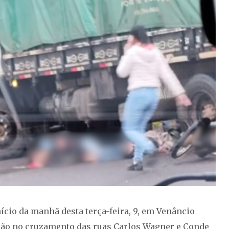
nício da manhã desta terça-feira, 9, em Venâncio
hão no cruzamento das ruas Carlos Wagner e Conde