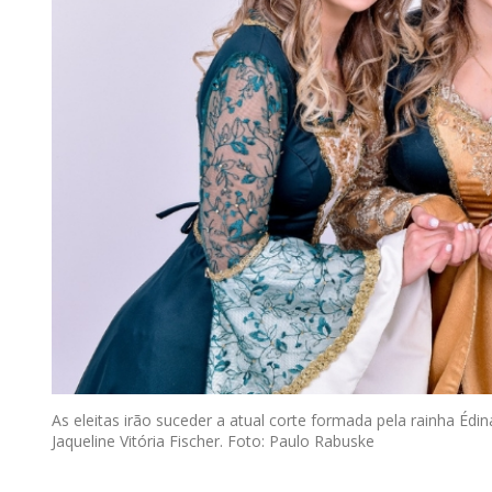
As eleitas irão suceder a atual corte formada pela rainha Édi
Jaqueline Vitória Fischer. Foto: Paulo Rabuske