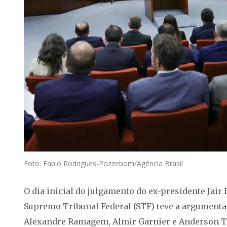
Foto: Fabio Rodrigues-Pozzebom/Agência Brasil
O dia inicial do julgamento do ex-presidente Jair 
Supremo Tribunal Federal (STF) teve a argumenta
Alexandre Ramagem, Almir Garnier e Anderson To