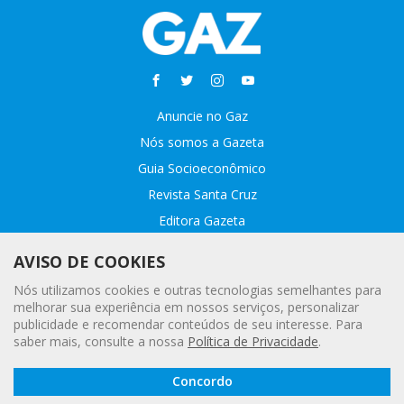
Anuncie no Gaz
Nós somos a Gazeta
Guia Socioeconômico
Revista Santa Cruz
Editora Gazeta
Sobre o GAZ
AVISO DE COOKIES
Fale conosco
Nós utilizamos cookies e outras tecnologias semelhantes para
Webmail
melhorar sua experiência em nossos serviços, personalizar
publicidade e recomendar conteúdos de seu interesse. Para
Assinatura Premiada
saber mais, consulte a nossa
Política de Privacidade
.
Leia a
© 2020 - 2021 Gazeta |
Política Geral de Privacidade e Proteção
Concordo
Gazeta
de Dados Pessoais
Digital