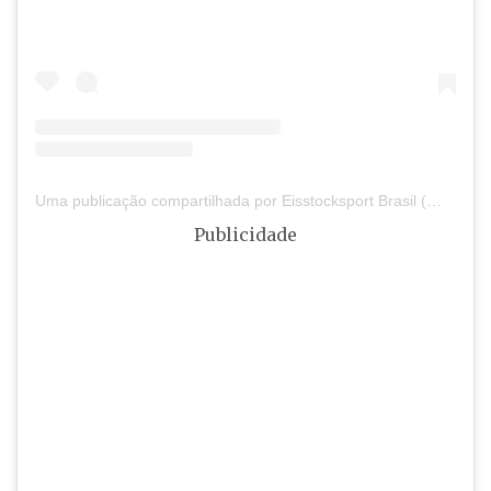
Uma publicação compartilhada por Eisstocksport Brasil (@eisstocksportbrasil)
Publicidade