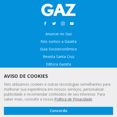
Anuncie no Gaz
Nós somos a Gazeta
Guia Socioeconômico
Revista Santa Cruz
Editora Gazeta
Sobre o GAZ
AVISO DE COOKIES
Fale conosco
Nós utilizamos cookies e outras tecnologias semelhantes para
Webmail
melhorar sua experiência em nossos serviços, personalizar
publicidade e recomendar conteúdos de seu interesse. Para
Assinatura Premiada
saber mais, consulte a nossa
Política de Privacidade
.
Leia a
© 2020 - 2021 Gazeta |
Política Geral de Privacidade e Proteção
Concordo
Gazeta
Digital
de Dados Pessoais