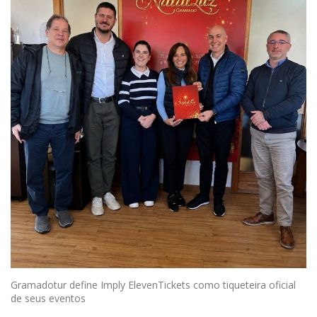
Gramadotur define Imply ElevenTickets como tiqueteira oficial
de seus eventos