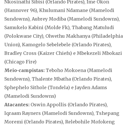
Nkosinathi Sibisi (Orlando Pirates), Ime Okon
(Hannover 96), Khulumani Ndamane (Mamelodi
Sundowns), Aubrey Modiba (Mamelodi Sundowns),
Samukelo Kabini (Molde Fk), Thabang Matuludi
(Polokwane City), Olwethu Makhanya (Philadelphia
Union), Kamogelo Sebelebele (Orlando Pirates),
Bradley Cross (Kaizer Chiefs) e Mbekezeli Mbokazi
(Chicago Fire)
Meio-campistas:
Teboho Mokoena (Mamelodi
Sundowns), Thalente Mbatha (Orlando Pirates),
Sphephelo Sithole (Tondela) e Jayden Adams
(Mamelodi Sundowns)
Atacantes:
Oswin Appollis (Orlando Pirates),
Iqraam Rayners (Mamelodi Sundowns), Tshepang
Moremi (Orlando Pirates), Relebohile Mofokeng