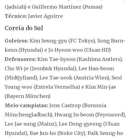
Qadsiah) e Guillermo Martínez (Pumas)
Técnico:
Javier Aguirre
Coreia do Sul
Goleiros:
Kim Seung-gyu (FC Tokyo), Song Burn-
keun (Hyundai) e Jo Hyeon-woo (Ulsan HD)
Defensores:
Kim Tae-hyeon (Kashima Antlers),
Cho Wi-je (Jeonbuk Hyundai), Lee Han-beom
(Midtjylland), Lee Tae-seok (Austria Wien), Seol
Young-woo (Estrela Vermelha) e Kim Min-jae
(Bayern München)
Meio-campistas:
Jens Castrop (Borussia
Mönchengladbach), Hwang In-beom (Feyenoord),
Lee Jae-sung (Mainz), Lee Dong-gyeong (Ulsan
Hyundai), Bae Jun-ho (Stoke City), Paik Seung-ho