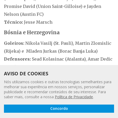
Promise David (Union Saint-Gilloise) e Jayden
Nelson (Austin FC)
Técnico:
Jesse Marsch
Bósnia e Herzegovina
Goleiros:
Nikola Vasilj (St. Pauli), Martin Zlomislic
(Rijeka) e Mladen Jurkas (Borac Banja Luka)
Defensores:
Sead Kolasinac (Atalanta), Amar Dedic
(Benfica), Nihad Mujakic (Gaziantep), Nikola Katic
AVISO DE COOKIES
(Schalke), Tarik Muharemovic (Sassuolo), Stjepan
Nós utilizamos cookies e outras tecnologias semelhantes para
Radeljic (Rijeka), Dennis Hadzikadunic (Sampdoria)
melhorar sua experiência em nossos serviços, personalizar
e Nidal Celik (Lens)
publicidade e recomendar conteúdos de seu interesse. Para
saber mais, consulte a nossa
Política de Privacidade
.
Meio-campistas:
Amir Hadziahmetovic (Hull City),
Leia a
Ivan Sunjic (Pafos), Ivan Basic (Astana), Dzenis
Concordo
Gazeta
Digital
Burnic (Karlsruhe), Ermin Mahmic (Slovan Liberec),