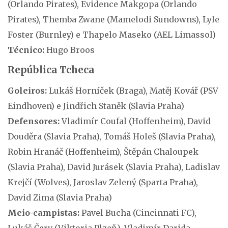
(Orlando Pirates), Evidence Makgopa (Orlando
Pirates), Themba Zwane (Mamelodi Sundowns), Lyle
Foster (Burnley) e Thapelo Maseko (AEL Limassol)
Técnico:
Hugo Broos
República Tcheca
Goleiros:
Lukáš Horníček (Braga), Matěj Kovář (PSV
Eindhoven) e Jindřich Staněk (Slavia Praha)
Defensores:
Vladimír Coufal (Hoffenheim), David
Douděra (Slavia Praha), Tomáš Holeš (Slavia Praha),
Robin Hranáč (Hoffenheim), Štěpán Chaloupek
(Slavia Praha), David Jurásek (Slavia Praha), Ladislav
Krejčí (Wolves), Jaroslav Zelený (Sparta Praha),
David Zima (Slavia Praha)
Meio-campistas:
Pavel Bucha (Cincinnati FC),