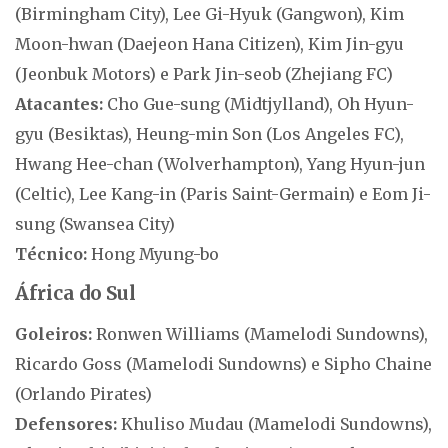
(Birmingham City), Lee Gi-Hyuk (Gangwon), Kim
Moon-hwan (Daejeon Hana Citizen), Kim Jin-gyu
(Jeonbuk Motors) e Park Jin-seob (Zhejiang FC)
Atacantes:
Cho Gue-sung (Midtjylland), Oh Hyun-
gyu (Besiktas), Heung-min Son (Los Angeles FC),
Hwang Hee-chan (Wolverhampton), Yang Hyun-jun
(Celtic), Lee Kang-in (Paris Saint-Germain) e Eom Ji-
sung (Swansea City)
Técnico:
Hong Myung-bo
África do Sul
Goleiros:
Ronwen Williams (Mamelodi Sundowns),
Ricardo Goss (Mamelodi Sundowns) e Sipho Chaine
(Orlando Pirates)
Defensores:
Khuliso Mudau (Mamelodi Sundowns),