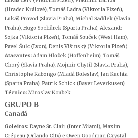
Lukáš Červ (Viktoria Plzeň), Vladimír Darida
(Hradec Králové), Tomáš Ladra (Viktoria Plzeň),
Lukáš Provod (Slavia Praha), Michal Sadílek (Slavia
Praha), Hugo Sochůrek (Sparta Praha), Alexandr
Sojka (Viktoria Plzeň), Tomáš Souček (West Ham),
Pavel Šulc (Lyon), Denis Višinský (Viktoria Plzeň)
Atacantes:
Adam Hložek (Hoffenheim), Tomáš
Chorý (Slavia Praha), Mojmír Chytil (Slavia Praha),
Christophe Kabongo (Mladá Boleslav), Jan Kuchta
(Sparta Praha), Patrik Schick (Bayer Leverkusen)
Técnico:
Miroslav Koubek
GRUPO B
Canadá
Goleiros:
Dayne St. Clair (Inter Miami), Maxim
Crépeau (Orlando City) e Owen Goodman (Crystal