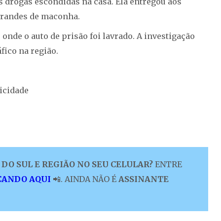
s drogas escondidas na casa. Ela entregou aos
 grandes de maconha.
onde o auto de prisão foi lavrado. A investigação
fico na região.
icidade
DO SUL E REGIÃO NO SEU CELULAR?
ENTRE
CANDO AQUI
📲. AINDA NÃO É
ASSINANTE