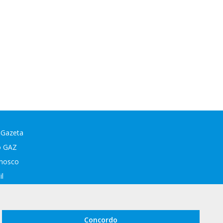
 Gazeta
o GAZ
onosco
l
tura Premiada
Concordo