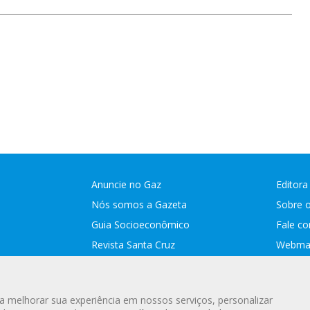
Anuncie no Gaz
Editora
Nós somos a Gazeta
Sobre 
Guia Socioeconômico
Fale c
Revista Santa Cruz
Webmai
Assina
a melhorar sua experiência em nossos serviços, personalizar