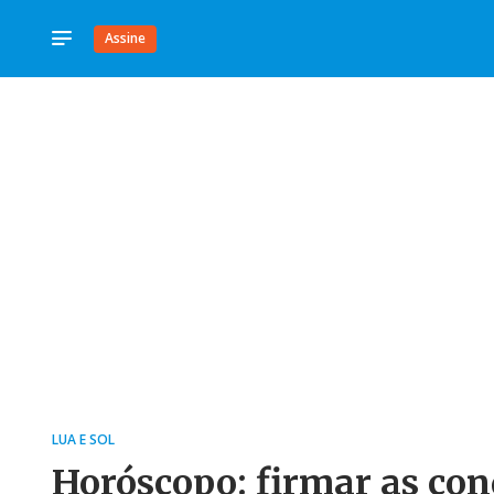
Assine
LUA E SOL
Horóscopo: firmar as con