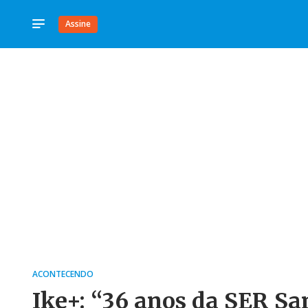
Assine
ACONTECENDO
Ike+: “36 anos da SER San