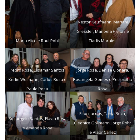
Nestor Kaufmann, Mariani
Gressler, Manoela Freitas e
Maria Alice e Raul Pohl
Tiarlis Morales
Pedro Rosa, Elisamar Santos,
Jorge Rosa, Denise Cionara,
Kerlin Wolmann, Carlos Rosa e
Rosangela Gomes e Petronilha
Paulo Rosa
Rosa
Elton Jacobs, Tania Rech,
Rosangelo Santos, Flavia Rosa
Cleonice Gollmann, Jorge Rohr
e Amanda Rosa
e Alaor Cañez