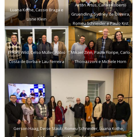
Airton Artus, Carlos Roberto
Luana Kothe, Cassio Braga e
Gruendling, Sydney de Oliveira,
Lisne Klein
Romeu Schneider e Paulo Kist
Ernani Wild, Celso Müller, Fábio
Mikael Zinn, Paula Floripe, Carlo
Costa de Borba e Lau Ferreira
Thomazzoni e Michele Horn
Gerson Haag, Deise Staub, Romeu Schneider, Luana Kothe,