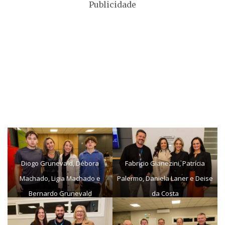
Publicidade
Diogo Grunevald, Débora
Fabricio Gianezini, Patrícia
Machado, Ligia Machado e
Palermo, Daniela Laner e Deise
Bernardo Grunevald
da Costa