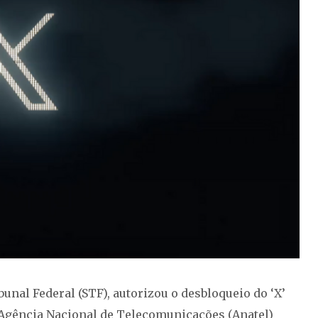
nal Federal (STF), autorizou o desbloqueio do ‘X’
a Agência Nacional de Telecomunicações (Anatel)