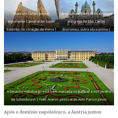
Mais um cartão-postal:
Arquitetura barroca se destaca
imponente Catedral de Santo
na Igreja de São Carlos
Estevão, no coração de Viena |
Borromeu, outra obra-prima |
Foto: Acervo pessoal de Aidir
Foto: Acervo pessoal de Aidir
Parizzi Júnior
Parizzi Júnior
A Dinastia Habsburgo está bem marcada no palácio e nos jardins
de Schönbrunn | Foto: Acervo pessoal de Aidir Parizzi Júnior
Após o domínio napoleônico, a Áustria juntou