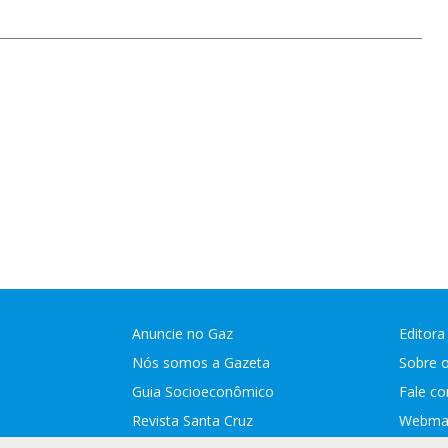
Anuncie no Gaz
Editora
Nós somos a Gazeta
Sobre 
Guia Socioeconômico
Fale c
Revista Santa Cruz
Webmai