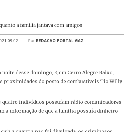
quanto a família jantava com amigos
2021 09:02
Por
REDACAO PORTAL GAZ
 noite desse domingo, 3, em Cerro Alegre Baixo,
nas proximidades do posto de combustíveis Tio Willy
os quatro indivíduos possuíam rádio comunicadores
 a informação de que a família possuía dinheiro
cuja a quantia não foi divulgada, os criminosos