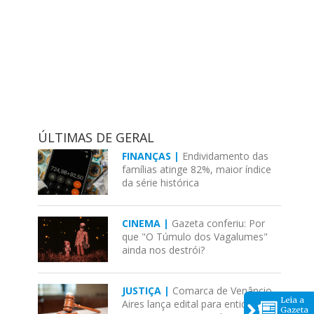
ÚLTIMAS DE GERAL
FINANÇAS |
Endividamento das
famílias atinge 82%, maior índice
da série histórica
CINEMA |
Gazeta conferiu: Por
que "O Túmulo dos Vagalumes"
ainda nos destrói?
JUSTIÇA |
Comarca de Venâncio
Leia a
Aires lança edital para entidades
Gazeta