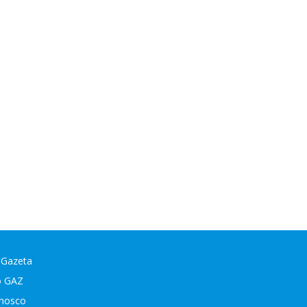
 Gazeta
o GAZ
onosco