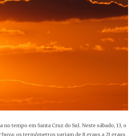
no tempo em Santa Cruz do Sul. Neste sábado, 13, o
chuva; os termômetros variam de 8 graus a 21 graus,