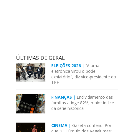
ÚLTIMAS DE GERAL
ELEIÇÕES 2026 |
“A urna
eletrônica virou o bode
expiatório", diz vice-presidente do
TRE
FINANÇAS |
Endividamento das
famílias atinge 82%, maior índice
da série histórica
CINEMA |
Gazeta conferiu: Por
que "O Túmulo dos Vagalumes"