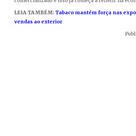
comercializado e isso já começa a refletir na eco
LEIA TAMBÉM:
Tabaco mantém força nas expor
vendas ao exterior
Publ