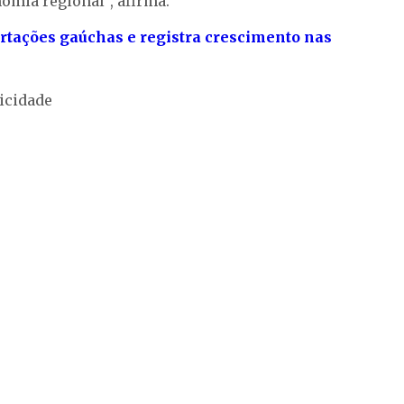
nomia regional”, afirma.
tações gaúchas e registra crescimento nas
icidade