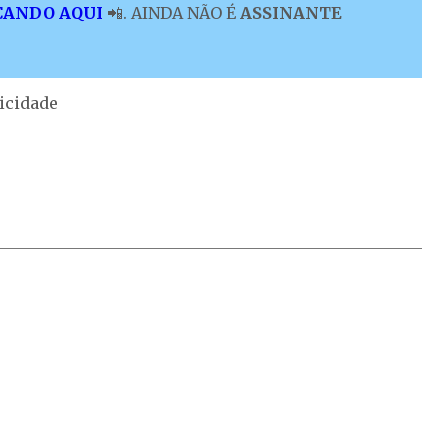
CANDO AQUI
📲. AINDA NÃO É
ASSINANTE
icidade