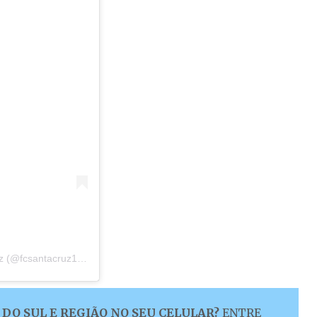
Uma publicação compartilhada por Futebol Clube Santa Cruz (@fcsantacruz1913)
DO SUL E REGIÃO NO SEU CELULAR?
ENTRE