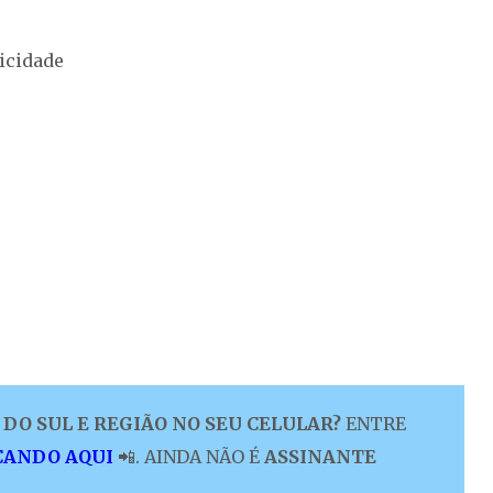
icidade
DO SUL E REGIÃO NO SEU CELULAR?
ENTRE
CANDO AQUI
📲. AINDA NÃO É
ASSINANTE