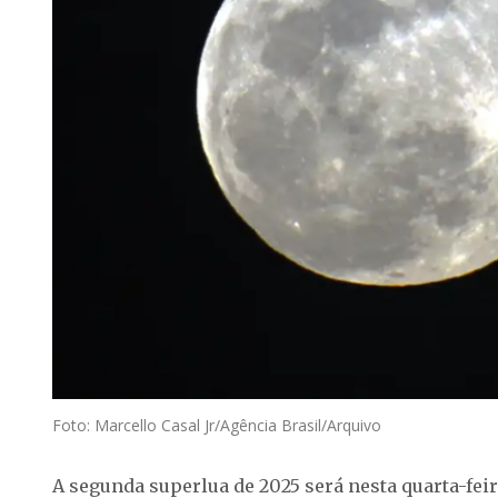
Foto: Marcello Casal Jr/Agência Brasil/Arquivo
A segunda superlua de 2025 será nesta quarta-feira